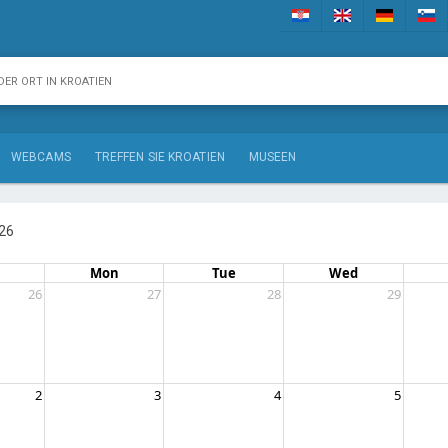
WEBCAMS
TREFFEN SIE KROATIEN
MUSEEN
26
Mon
Tue
Wed
26
27
28
29
2
3
4
5