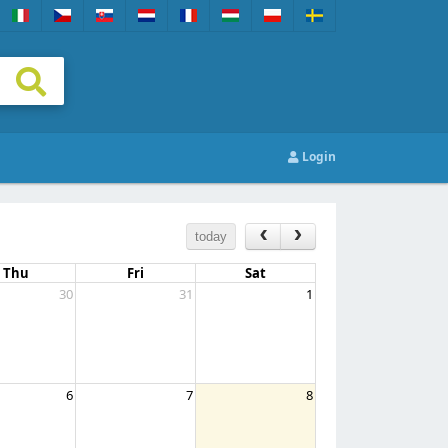
Login
today
Thu
Fri
Sat
30
31
1
6
7
8