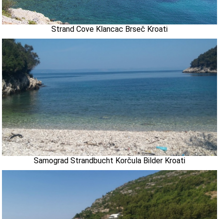
Strand Cove Klancac Brseč Kroati
Samograd Strandbucht Korčula Bilder Kroati