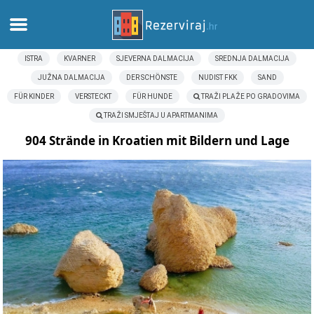
ISTRA
KVARNER
SJEVERNA DALMACIJA
SREDNJA DALMACIJA
Zuhause
JUŽNA DALMACIJA
DER SCHÖNSTE
NUDIST FKK
SAND
FÜR KINDER
VERSTECKT
FÜR HUNDE
TRAŽI PLAŽE PO GRADOVIMA
Apartments
TRAŽI SMJEŠTAJ U APARTMANIMA
Touristeninformation
904 Strände in Kroatien mit Bildern und Lage
Strände
webcams
Treffen Sie Kroatien
museen