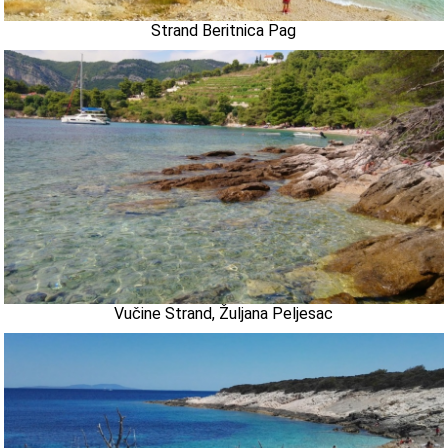
Strand Beritnica Pag
Vučine Strand, Žuljana Peljesac