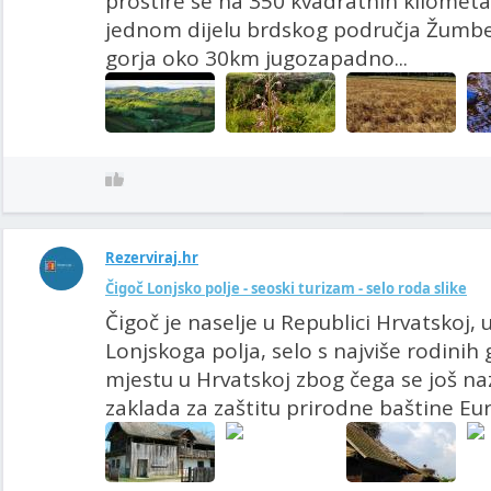
prostire se na 350 kvadratnih kilometa
jednom dijelu brdskog područja Žumb
gorja oko 30km jugozapadno...
Rezerviraj.hr
Čigoč Lonjsko polje - seoski turizam - selo roda slike
Čigoč je naselje u Republici Hrvatskoj, 
Lonjskoga polja, selo s najviše rodini
mjestu u Hrvatskoj zbog čega se još na
zaklada za zaštitu prirodne baštine Eur