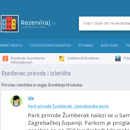
APARTMENTS
TOURISTENINFORMATION
STRÄNDE
WEBCAMS
TR
Đurđevac touristische
Unterkunft Đurđevac
Fot
Informationen
Đurđevac priroda i izletišta
Priroda i izletišta iz regije Središnja Hrvatska
Ida
Park prirode Žumberak - Samoborsko gorje
Park prirode Žumberak nalazi se u Sa
Zagrebačkoj županiji. Parkom je progla