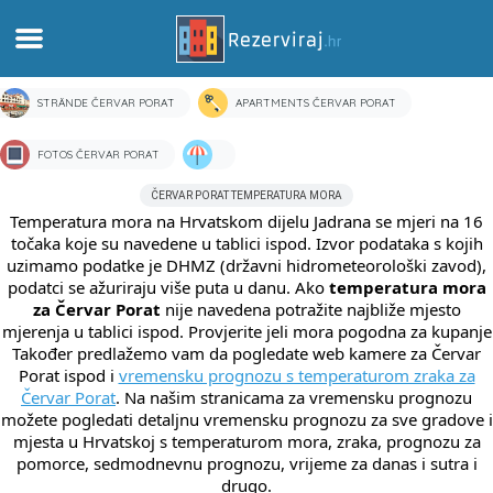
Zuhause
STRÄNDE ČERVAR PORAT
APARTMENTS ČERVAR PORAT
Apartments
FOTOS ČERVAR PORAT
ČERVAR PORAT TEMPERATURA MORA
Touristeninformation
Temperatura mora na Hrvatskom dijelu Jadrana se mjeri na 16
točaka koje su navedene u tablici ispod. Izvor podataka s kojih
uzimamo podatke je DHMZ (državni hidrometeorološki zavod),
Strände
podatci se ažuriraju više puta u danu. Ako
temperatura mora
za Červar Porat
nije navedena potražite najbliže mjesto
mjerenja u tablici ispod. Provjerite jeli mora pogodna za kupanje
webcams
Također predlažemo vam da pogledate web kamere za Červar
Porat ispod i
vremensku prognozu s temperaturom zraka za
Treffen Sie Kroatien
Červar Porat
. Na našim stranicama za vremensku prognozu
možete pogledati detaljnu vremensku prognozu za sve gradove i
mjesta u Hrvatskoj s temperaturom mora, zraka, prognozu za
museen
pomorce, sedmodnevnu prognozu, vrijeme za danas i sutra i
drugo.