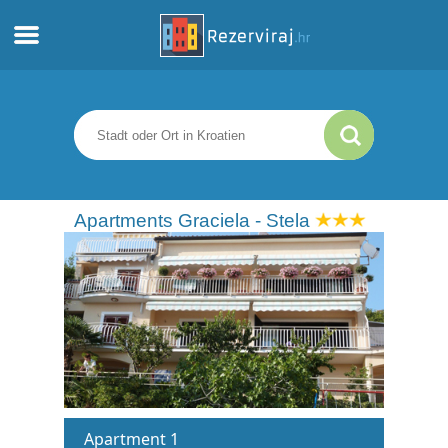
Zuhause
Apartments
Touristeninformation
Apartments Graciela - Stela
Strände
webcams
Treffen Sie Kroatien
museen
Apartment 1