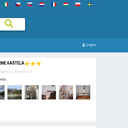
Login
INE KAŠTELA
lgencija Bakotića 9
čela