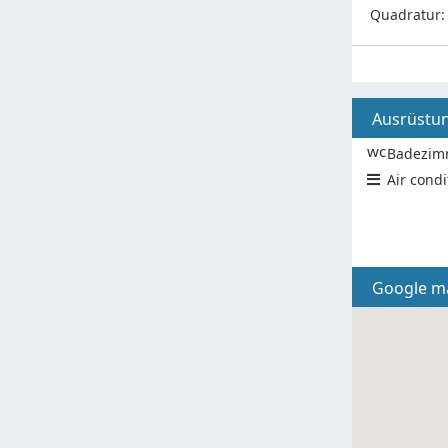
Quadratur
Ausrüstu
wc
Badezim
Air condi
Google m