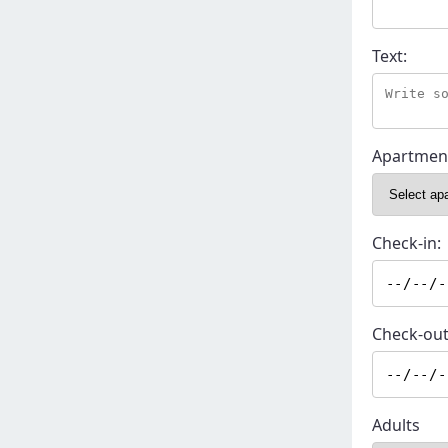
Text:
Apartmen
Check-in:
Check-out
Adults