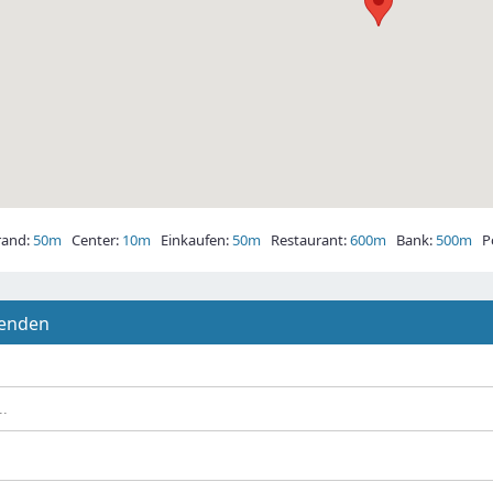
and:
50m
Center:
10m
Einkaufen:
50m
Restaurant:
600m
Bank:
500m
Po
senden