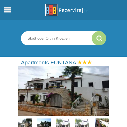
Zuhause
Apartments
Touristeninformation
Apartments FUNTANA
Strände
webcams
Treffen Sie Kroatien
museen