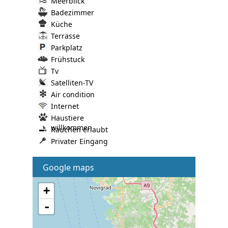
Meerblick
Badezimmer
Küche
Terrasse
Parkplatz
Frühstuck
Tv
Satelliten-TV
Air condition
Internet
Haustiere
willkommen
Rauchen erlaubt
Privater Eingang
Google maps