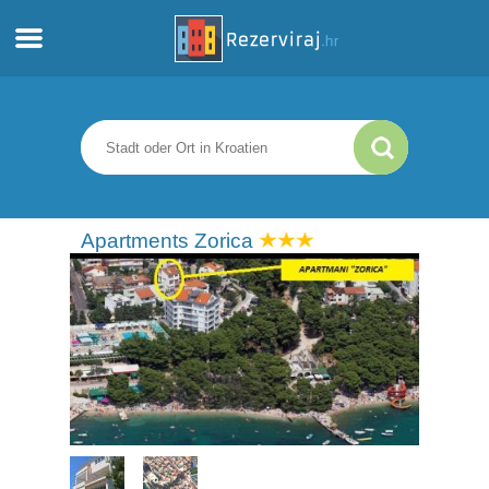
Zuhause
Apartments
Touristeninformation
Apartments Zorica
Strände
webcams
Treffen Sie Kroatien
museen