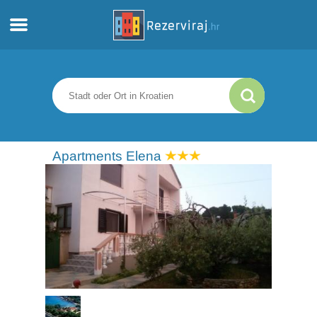
Zuhause
Apartments
Touristeninformation
Apartments Elena
Strände
webcams
Treffen Sie Kroatien
museen