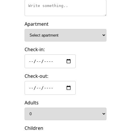
Apartment
Check-in:
Check-out:
Adults
Children