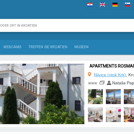
WEBCAMS
TREFFEN SIE KROATIEN
MUSEEN
APARTMENTS ROSMAR
Njivice (otok Krk)
, Kr
Nataša Pap