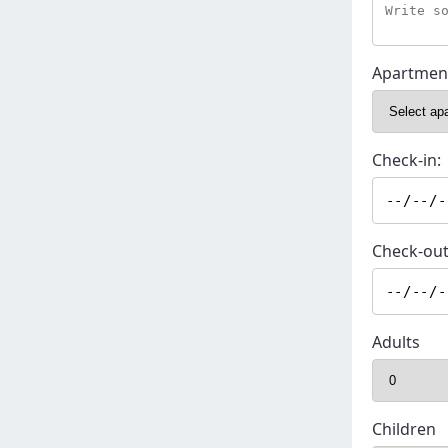
Apartmen
Check-in:
Check-out
Adults
Children