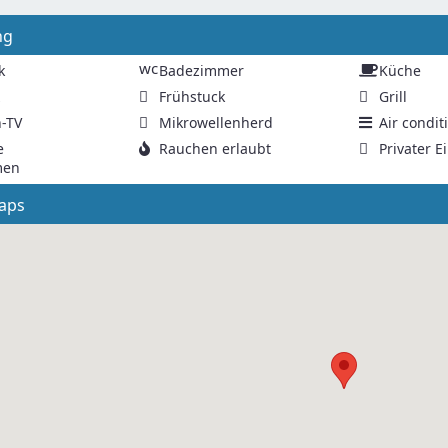
ng
wc
k
Badezimmer
Küche
z
Frühstuck
Grill
n-TV
Mikrowellenherd
Air condit
e
Rauchen erlaubt
Privater 
men
aps