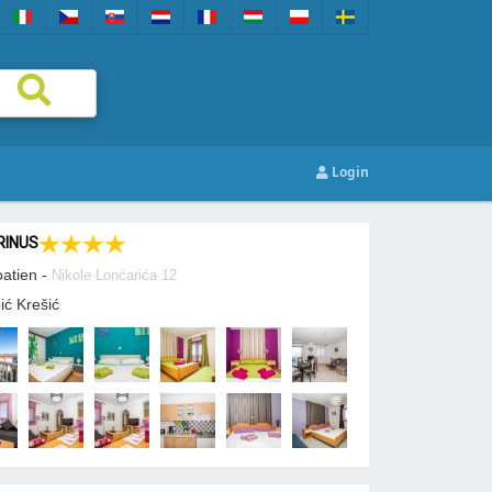
Login
INUS
oatien -
Nikole Lonćarića 12
ić Krešić