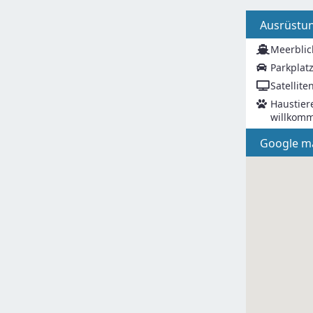
Ausrüstu
Meerblic
Parkplat
Satellite
Haustier
willkom
Google m