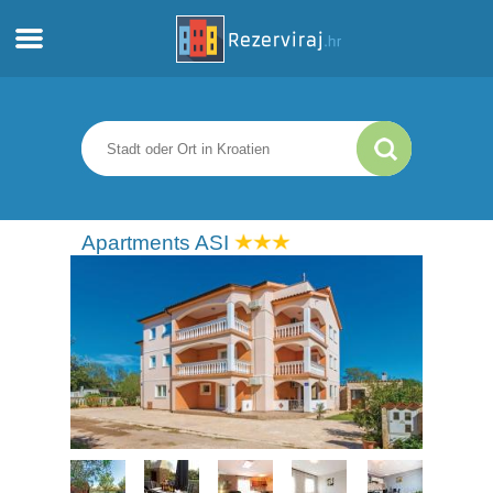
Zuhause
Apartments
Touristeninformation
Apartments ASI
Strände
webcams
Treffen Sie Kroatien
museen