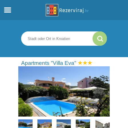
Zuhause
Apartments
Touristeninformation
Apartments "Villa Eva"
Strände
webcams
Treffen Sie Kroatien
museen