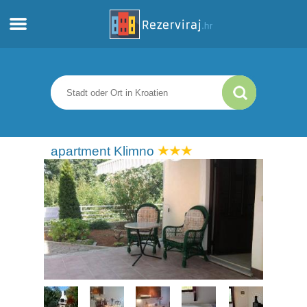
Zuhause
Apartments
Touristeninformation
apartment Klimno
Strände
webcams
Treffen Sie Kroatien
museen