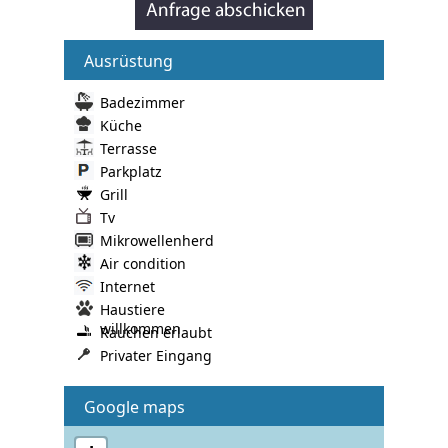
Ausrüstung
Badezimmer
Küche
Terrasse
Parkplatz
Grill
Tv
Mikrowellenherd
Air condition
Internet
Haustiere
willkommen
Rauchen erlaubt
Privater Eingang
Google maps