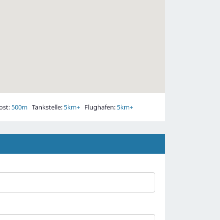
st:
500m
Tankstelle:
5km+
Flughafen:
5km+