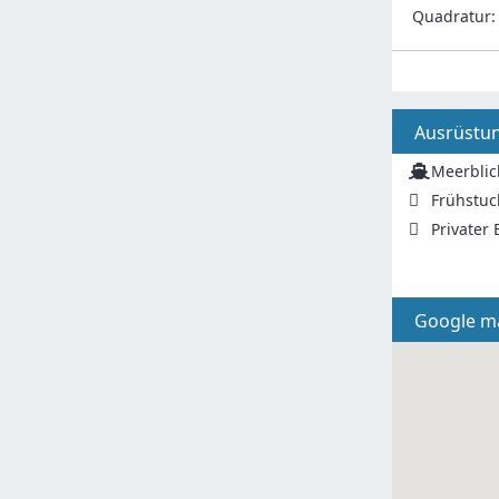
Quadratur
Ausrüstu
Meerblic
Frühstuc
Privater
Google m