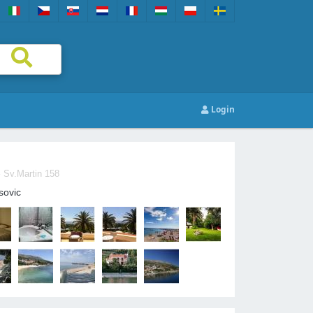
Login
-
Sv.Martin 158
sovic