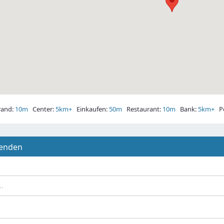
and:
10m
Center:
5km+
Einkaufen:
50m
Restaurant:
10m
Bank:
5km+
Po
senden