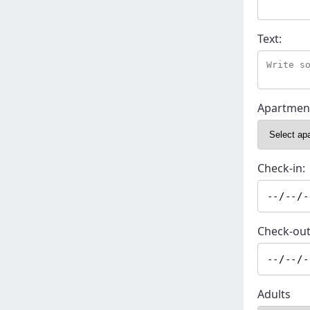
Text:
Apartmen
Check-in:
Check-out
Adults