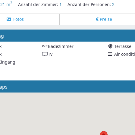
2
:
21 m
Anzahl der Zimmer:
1
Anzahl der Personen:
2
Fotos
Preise
ng
wc
k
Badezimmer
Terrasse
k
Tv
Air condit
 Eingang
aps