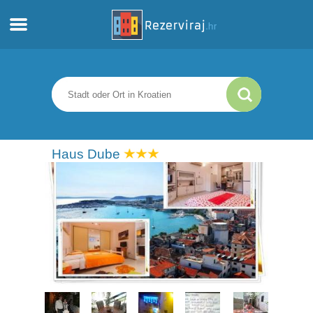
Zuhause
Apartments
Touristeninformation
Haus Dube
Strände
webcams
Treffen Sie Kroatien
museen