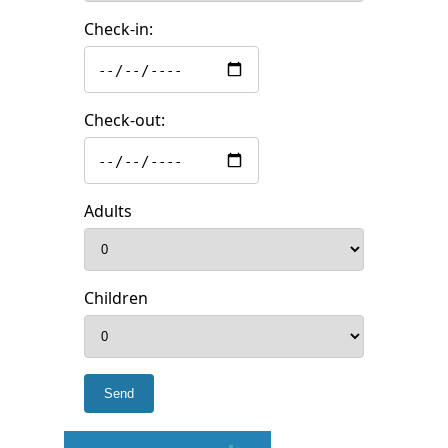
Check-in:
Check-out:
Adults
Children