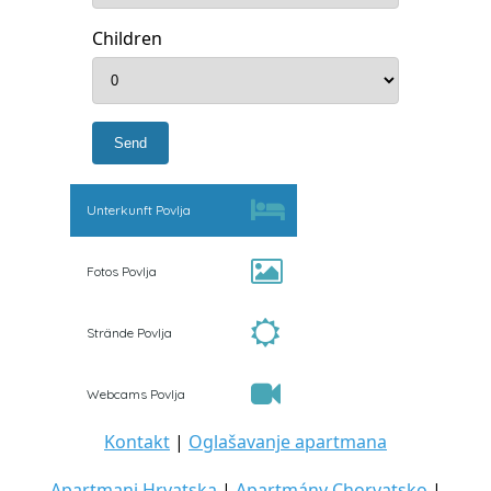
Children
Unterkunft Povlja
Fotos Povlja
Strände Povlja
Webcams Povlja
Kontakt
|
Oglašavanje apartmana
Apartmani Hrvatska
|
Apartmány Chorvatsko
|