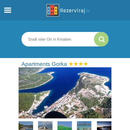
Zuhause
Apartments
Touristeninformation
Apartments Gorka
Strände
webcams
Treffen Sie Kroatien
museen