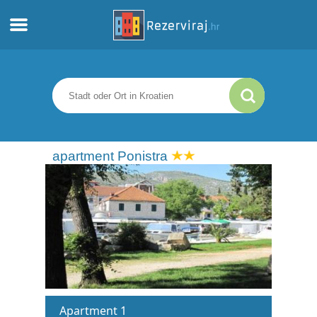
Zuhause
Apartments
Touristeninformation
apartment Ponistra
Strände
webcams
Treffen Sie Kroatien
museen
Apartment 1