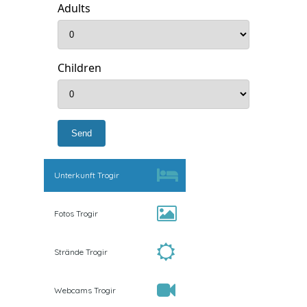
Adults
Children
Unterkunft Trogir
Fotos Trogir
Strände Trogir
Webcams Trogir