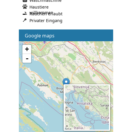
Waschmaschine
Haustiere
willkommen
Rauchen erlaubt
Privater Eingang
Google maps