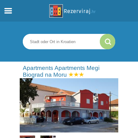
Zuhause
Apartments
Touristeninformation
Apartments Apartments Megi
Biograd na Moru
Strände
webcams
Treffen Sie Kroatien
museen