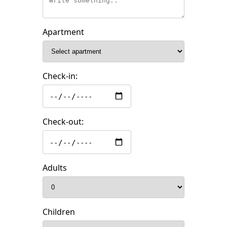
Apartment
Check-in:
Check-out:
Adults
Children