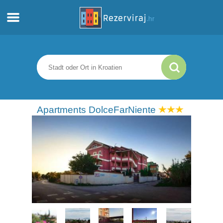
Zuhause
Apartments
Touristeninformation
Apartments DolceFarNiente
Strände
webcams
Treffen Sie Kroatien
museen