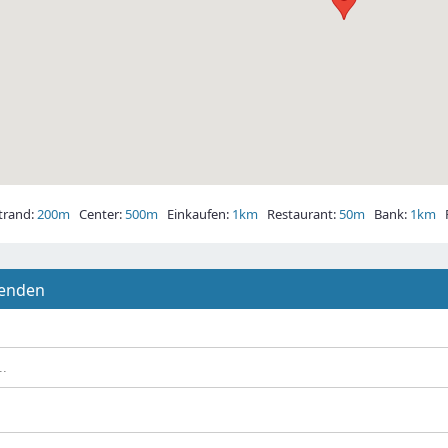
rand:
200m
Center:
500m
Einkaufen:
1km
Restaurant:
50m
Bank:
1km
P
senden