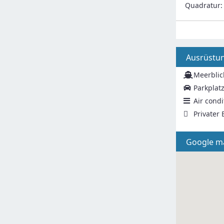
Quadratur
Ausrüstu
Meerblic
Parkplat
Air condi
Privater
Google m