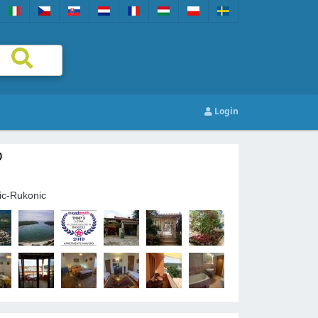
Login
O
ic-Rukonic