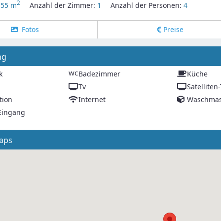
2
:
55 m
Anzahl der Zimmer:
1
Anzahl der Personen:
4
Fotos
Preise
ng
wc
k
Badezimmer
Küche
z
Tv
Satelliten
tion
Internet
Waschmas
 Eingang
aps