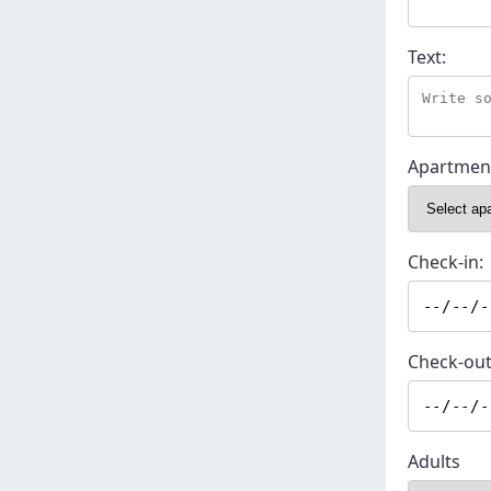
Text:
Apartmen
Check-in:
Check-out
Adults