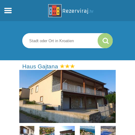
Zuhause
Apartments
Touristeninformation
Haus Gajtana
Strände
webcams
Treffen Sie Kroatien
museen