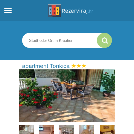
Zuhause
Apartments
Touristeninformation
apartment Tonkica
Strände
webcams
Treffen Sie Kroatien
museen