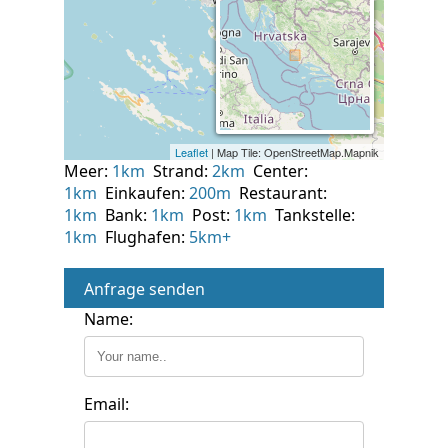
Meer:
1km
Strand:
2km
Center:
1km
Einkaufen:
200m
Restaurant:
1km
Bank:
1km
Post:
1km
Tankstelle:
1km
Flughafen:
5km+
Anfrage senden
Name:
Email: