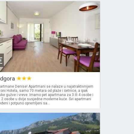
€
odgora
partmane Denise! Apartmani se nalaze u najatraktivnijem
 zoni Hotela, samo 70 metara od plaže i šetnice, a ipak
ke gužve i vreve. Imamo pet apartmana za 3 ili 4 osobe i
a 2 osobe u dvije susjedne moderne kuće. Svi apartmani
eni i potpuno opremljeni sa...