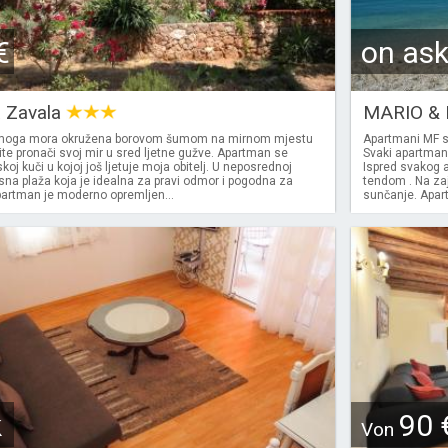
€
on as
a Zavala
MARIO & 
moga mora okružena borovom šumom na mirnom mjestu
Apartmani MF s
ite pronači svoj mir u sred ljetne gužve. Apartman se
Svaki apartman
skoj kuči u kojoj još ljetuje moja obitelj. U neposrednoj
Ispred svakog a
rasna plaža koja je idealna za pravi odmor i pogodna za
tendom . Na zaj
partman je moderno opremljen...
sunčanje. Apart
k
90 
Von