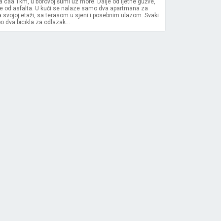
 caa 1km, u borovoj šumi uz more. Dalje od ljetne gužve,
ne od asfalta. U kući se nalaze samo dva apartmana za
na svojoj etaži, sa terasom u sjeni i posebnim ulazom. Svaki
 dva bicikla za odlazak...