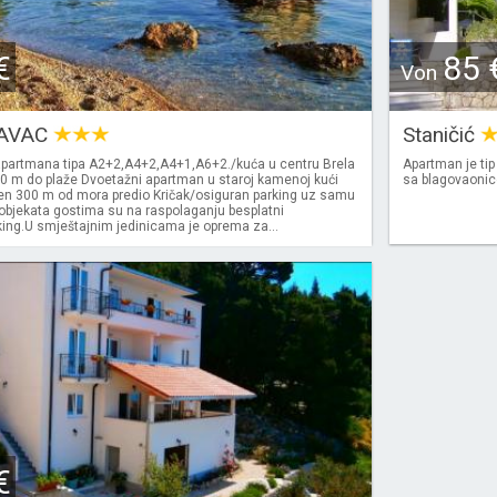
€
85 
Von
AVAC
Staničić
apartmana tipa A2+2,A4+2,A4+1,A6+2./kuća u centru Brela
Apartman je tip
-30 m do plaže Dvoetažni apartman u staroj kamenoj kući
sa blagovaonicom
jen 300 m od mora predio Kričak/osiguran parking uz samu
 objekata gostima su na raspolaganju besplatni
king.U smještajnim jedinicama je oprema za...
€