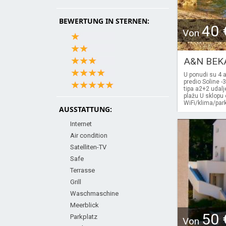
BEWERTUNG IN STERNEN:
40 
Von
A&N BEK
U ponudi su 4 
predio Soline 
tipa a2+2 udal
plažu U sklopu
WiFi/klima/par
AUSSTATTUNG:
Internet
Air condition
Satelliten-TV
Safe
Terrasse
Grill
Waschmaschine
Meerblick
50 
Parkplatz
Von