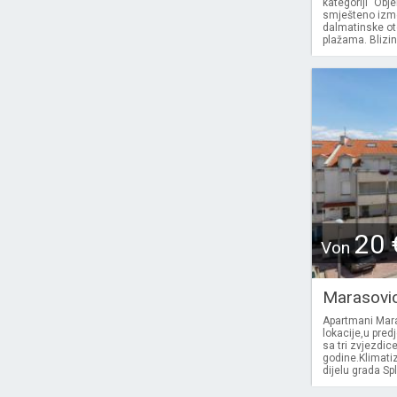
kategoriji "Obj
smješteno izme
dalmatinske ot
plažama. Blizin
20 
Von
Marasovi
Apartmani Maras
lokacije,u pred
sa tri zvjezdic
godine.Klimatiz
dijelu grada Spl