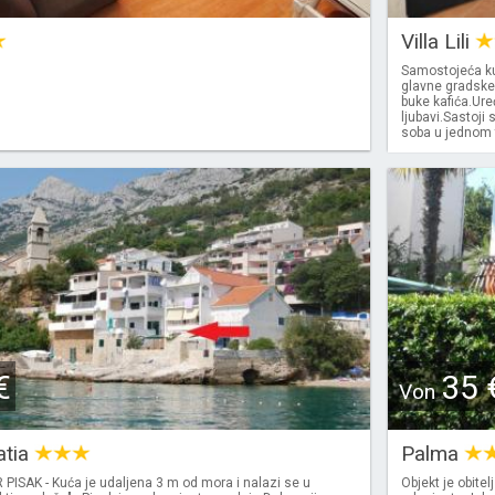
Villa Lili
Samostojeća ku
glavne gradske
buke kafića.Ure
ljubavi.Sastoji 
soba u jednom te
€
35 
Von
atia
Palma
ISAK - Kuća je udaljena 3 m od mora i nalazi se u
Objekt je obite