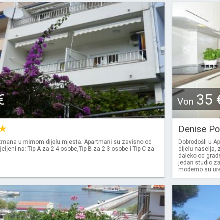
€
35 
Von
Denise P
tmana u mirnom dijelu mjesta. Apartmani su zavisno od
Dobrodošli u A
jeljeni na: Tip A za 2-4 osobe,Tip B za 2-3 osobe i Tip C za
dijelu naselja,
daleko od grads
jedan studio z
moderno su uređ