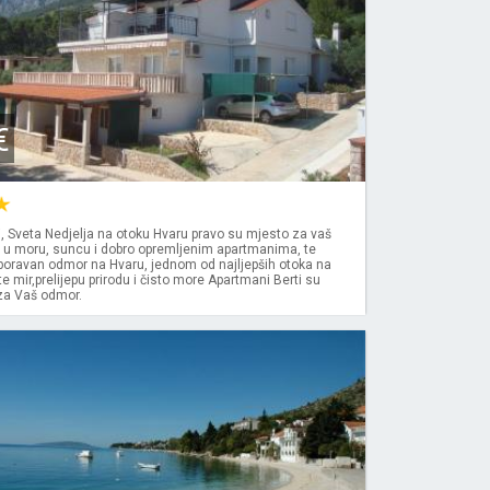
€
, Sveta Nedjelja na otoku Hvaru pravo su mjesto za vaš
e u moru, suncu i dobro opremljenim apartmanima, te
boravan odmor na Hvaru, jednom od najljepših otoka na
te mir,prelijepu prirodu i čisto more Apartmani Berti su
 za Vaš odmor.