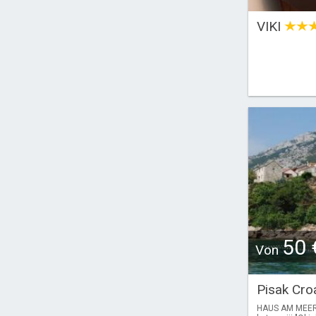
VIKI
50 
Von
Pisak Cro
HAUS AM MEER P