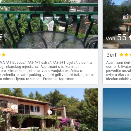
€
55 
Von
Berti
A /A1-5osoba/, /A2-4+1 extra/, /A3-2+1 dijete/; u centru
Apartmani Berti
og i ribarskog mjesta; svi Apartmani s balkonima i
odmor. Uživajt
e, klimatizirani,internet veza; vanjska okućnica u
provedite neza
elenilu, privatni parking, vanjski grill,vanjski tuš; ugodno i
svijetu.Ako voli
a odmor i ljetnu razonodu; Prednost Apartman...
idealan odabir