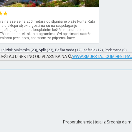
ra nalaze se na 200 metara od šljunčane plaže Punta Rata
a, a u sklopu objekta gostima su na raspolaganju
smještajne jedinice s besplatnim bežičnim pristupom
D TV-om sa satelitskim programima. Svi apartmani sadrže
ovalnom pećnicom, aparatom za pripremu kave...
 blizini:
Makarska (23)
,
Split (23)
,
Baška Voda (12)
,
Kaštela (12)
,
Podstrana (9)
JEŠTAJ DIREKTNO OD VLASNIKA NA
WWW.SMJESTAJ.COM.HR/TRAZ
Preporuka smještaja iz Srednja dalm