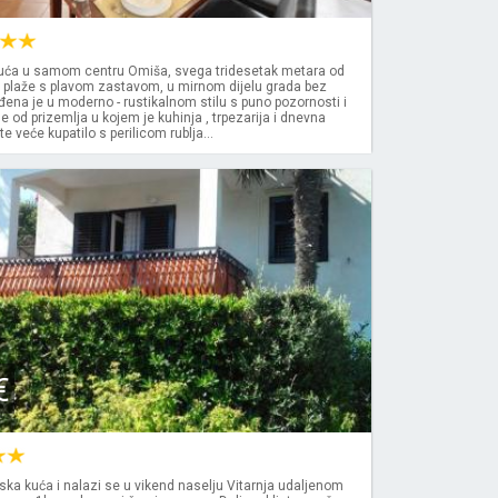
ća u samom centru Omiša, svega tridesetak metara od
 plaže s plavom zastavom, u mirnom dijelu grada bez
đena je u moderno - rustikalnom stilu s puno pozornosti i
se od prizemlja u kojem je kuhinja , trpezarija i dnevna
 veće kupatilo s perilicom rublja...
€
ljska kuća i nalazi se u vikend naselju Vitarnja udaljenom