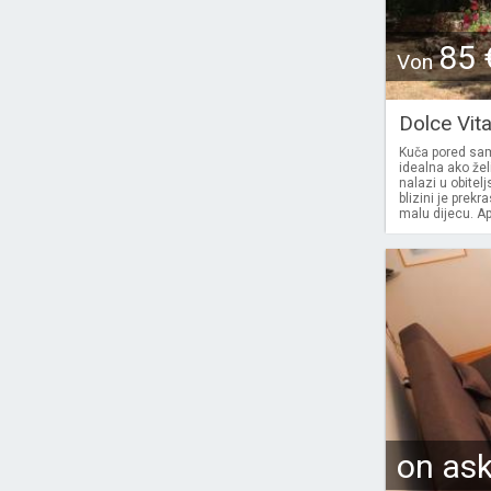
85 
Von
Dolce Vit
Kuča pored sa
idealna ako žel
nalazi u obitelj
blizini je prek
malu dijecu. A
on as