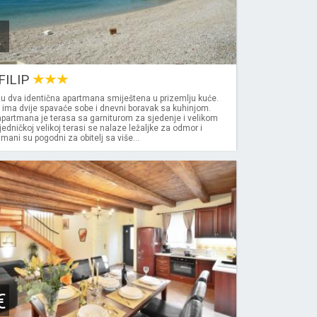
k
FILIP
u dva identična apartmana smiještena u prizemlju kuće.
 ima dvije spavaće sobe i dnevni boravak sa kuhinjom.
partmana je terasa sa garniturom za sjedenje i velikom
edničkoj velikoj terasi se nalaze ležaljke za odmor i
mani su pogodni za obitelj sa više...
€