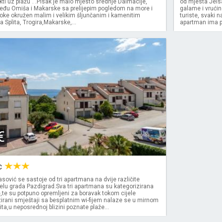
ekti uz plažu". .Pisak je malo mjesto srednje Dalmacije,
od mjesta Jelsa
đu Omiša i Makarske sa prelijepim pogledom na more i
galame i vrući
oke okružen malim i velikim šljunčanim i kamenitim
turiste, svaki 
a Splita, Trogira,Makarske,...
apartman ima po
€
c
ović se sastoje od tri apartmana na dvije različite
jelu grada Pazdigrad.Sva tri apartmana su kategorizirana
e,te su potpuno opremljeni za boravak tokom cijele
irani smještaji sa besplatnim wi-fijem nalaze se u mirnom
ita,u neposrednoj blizini poznate plaže...