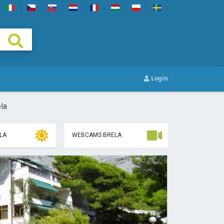
Login
la
LA
WEBCAMS BRELA