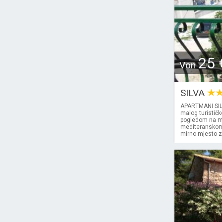
25 
Von
SILVA
APARTMANI SILV
malog turističk
pogledom na mor
mediteranskom z
mirno mjesto z