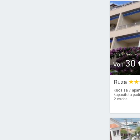
30 
Von
Ruza
Kuca sa 7 apar
kapaciteta podi
2 osobe.