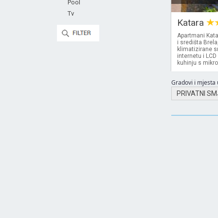
Pool
Tv
Katara
Apartmani Kata
i središta Brel
klimatizirane 
internetu i LC
kuhinju s mikr
Gradovi i mjesta u
PRIVATNI SM