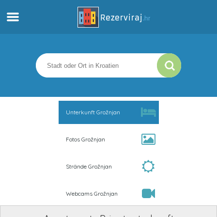
Zuhause
Apartments
Touristeninformation
Unterkunft Grožnjan
Strände
Fotos Grožnjan
webcams
Strände Grožnjan
Treffen Sie Kroatien
Webcams Grožnjan
museen