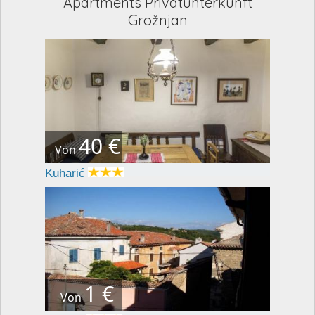
Apartments Privatunterkunft
Grožnjan
40 €
Von
Kuharić
1 €
Von