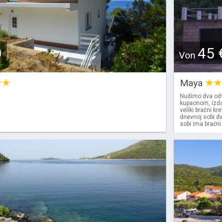
0
45 
Von
Maya
Nudimo dva odv
kupaonom, izda
veliki bračni kr
dnevnoj sobi d
sobi ima bračni