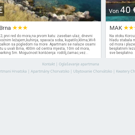
€
40 
Von
 Brna
MAK
; prvi red do mora,na prvom katu: zaseban ulaz, dnevni
Na otoku Korcu
oćnim ležajem,kuhinja, spavaća soba, kupatilo,klima,Wi-fi
hladu stabala
v, balkon sa pogledom na more. Apartmani se nalaze osami
od mora i plaze
u u uvali Brna, 400m od centra mjesta, 10m od mora,
besplatnim leza
arking 5m. Mogućnost korišćenja: roštilj,čamac,vez...
sve besplatno.
Kontakt
|
Oglašavanje apartmana
rtmani Hrvatska
|
Apartmány Chorvatsko
|
Ubytovanie Chorvátsko
|
Kwatery Ch