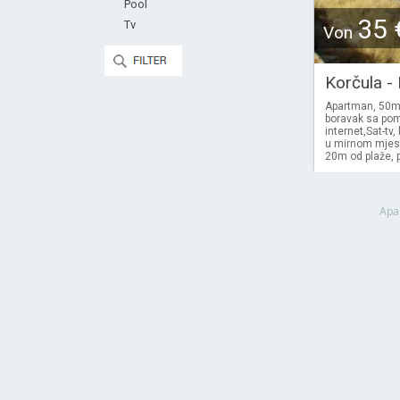
Pool
35 
Tv
Von
Korčula -
Apartman, 50m2
boravak sa pom
internet,Sat-t
u mirnom mjest
20m od plaže, p
Apa