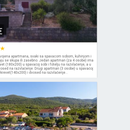
€
ojena apartmana, svaki sa spavacom sobom, kuhinjom i
ju se skupa ili zasebno. Jedan apartman (za 4 osobe) ima
evet (180x200) u spavaćoj sobi i fotelju na razvlačenje, a u
vosed na razvlačenje. Drugi apartman (3 osobe) u spavaćoj
 krevet(140x200) i dvosed na razvlačenje...