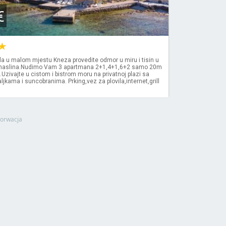
€
la u malom mjestu Kneza provedite odmor u miru i tisin u
 maslina.Nudimo Vam 3 apartmana 2+1,4+1,6+2 samo 20m
.Uzivajte u cistom i bistrom moru na privatnoj plazi sa
ljkama i suncobranima. Prking,vez za plovila,internet,grill
orwacja