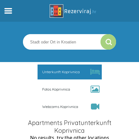
Zuhause
Apartments
Touristeninformation
Unterkunft Koprivnica
Strände
Fotos Koprivnica
webcams
Webcams Koprivnica
Treffen Sie Kroatien
Apartments Privatunterkunft
museen
Koprivnica
No results, try the other locations