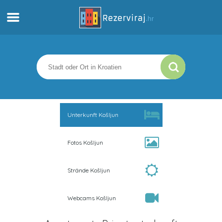
Zuhause
Apartments
Touristeninformation
Unterkunft Košljun
Strände
Fotos Košljun
webcams
Strände Košljun
Treffen Sie Kroatien
Webcams Košljun
museen