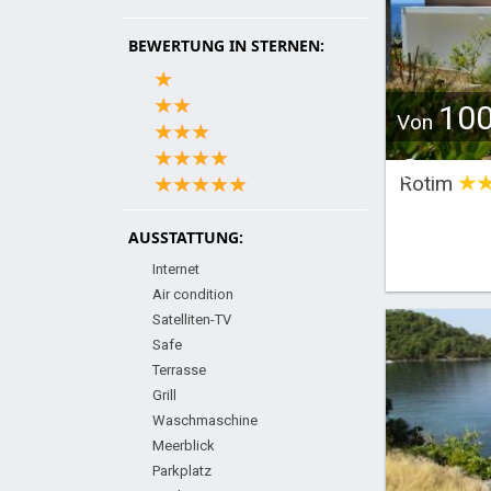
BEWERTUNG IN STERNEN:
10
Von
€
Rotim
AUSSTATTUNG:
Internet
Air condition
Satelliten-TV
Safe
Terrasse
Grill
Waschmaschine
Meerblick
Parkplatz