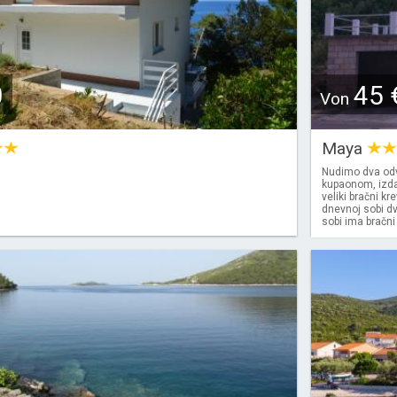
0
45 
Von
Maya
Nudimo dva odv
kupaonom, izda
veliki bračni kr
dnevnoj sobi d
sobi ima bračni