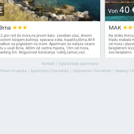
€
40 
Von
 Brna
MAK
; prvi red do mora,na prvom katu: zaseban ulaz, dnevni
Na otoku Korcu
oćnim ležajem,kuhinja, spavaća soba, kupatilo,klima,Wi-fi
hladu stabala
v, balkon sa pogledom na more. Apartmani se nalaze osami
od mora i plaze
u u uvali Brna, 400m od centra mjesta, 10m od mora,
besplatnim leza
arking 5m. Mogućnost korišćenja: roštilj,čamac,vez...
sve besplatno.
Kontakt
|
Oglašavanje apartmana
rtmani Hrvatska
|
Apartmány Chorvatsko
|
Ubytovanie Chorvátsko
|
Kwatery Ch