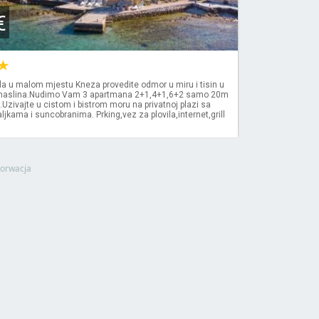
€
la u malom mjestu Kneza provedite odmor u miru i tisin u
 maslina.Nudimo Vam 3 apartmana 2+1,4+1,6+2 samo 20m
.Uzivajte u cistom i bistrom moru na privatnoj plazi sa
ljkama i suncobranima. Prking,vez za plovila,internet,grill
orwacja