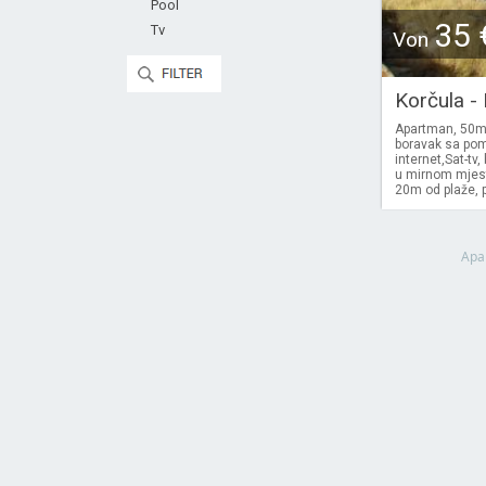
Pool
35 
Tv
Von
Korčula -
Apartman, 50m2
boravak sa pom
internet,Sat-t
u mirnom mjest
20m od plaže, p
Apa