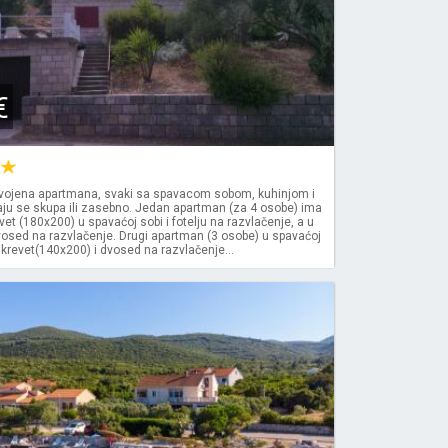
€
ojena apartmana, svaki sa spavacom sobom, kuhinjom i
ju se skupa ili zasebno. Jedan apartman (za 4 osobe) ima
evet (180x200) u spavaćoj sobi i fotelju na razvlačenje, a u
vosed na razvlačenje. Drugi apartman (3 osobe) u spavaćoj
 krevet(140x200) i dvosed na razvlačenje...