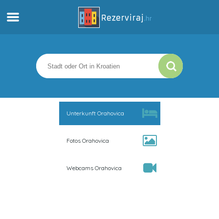
Zuhause
Apartments
Touristeninformation
Unterkunft Orahovica
Strände
Fotos Orahovica
webcams
Webcams Orahovica
Treffen Sie Kroatien
museen