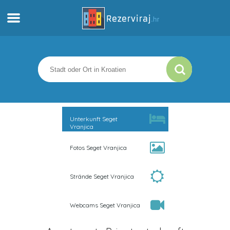
Zuhause
Apartments
Touristeninformation
Unterkunft Seget
Vranjica
Strände
Fotos Seget Vranjica
webcams
Strände Seget Vranjica
Treffen Sie Kroatien
Webcams Seget Vranjica
museen