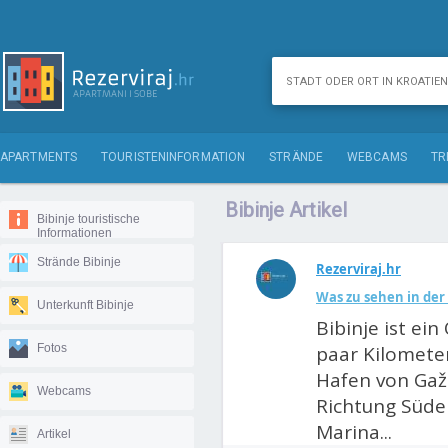
APARTMENTS
TOURISTENINFORMATION
STRÄNDE
WEBCAMS
TR
Bibinje Artikel
Bibinje touristische
Informationen
Strände Bibinje
Rezerviraj.hr
Was zu sehen in de
Unterkunft Bibinje
Bibinje ist ei
Fotos
paar Kilometer
Hafen von Gaže
Webcams
Richtung Süden
Marina...
Artikel