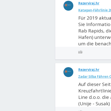
Rezerviraj.hr
Katagan-Fährlinie 2
Für 2019 aktual
Sie Informati
Rab Rapids, di
Hafen) unterweg
um die benachb
Rezerviraj.hr
Zadar Silba Fähren
Auf dieser Sei
Kreuzfahrtlini
Line d.o.o. die
(Unije - Susak) 