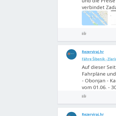
und die Preise 
verbindet Zada
Rezerviraj.hr
Fähre Šibenik - Zlari
Auf dieser Sei
Fahrpläne und 
- Obonjan - Kap
vom 01.06. - 3
Rezerviraj.hr