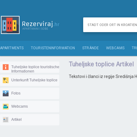
APARTMENTS
TOURISTENINFORMATION
STRÄNDE
WEBCAMS
TR
Tuheljske toplice Artikel
Tuheljske toplice touristische
Informationen
Tekstovi i članci iz regije Središnja
Unterkunft Tuheljske toplice
Fotos
Webcams
Artikel