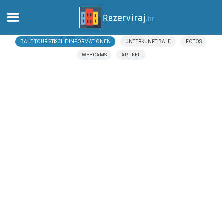
BALE TOURISTISCHE INFORMATIONEN
UNTERKUNFT BALE
FOTOS
Zuhause
WEBCAMS
ARTIKEL
Apartments
Touristeninformation
Strände
webcams
Treffen Sie Kroatien
museen