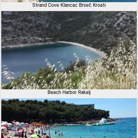
Strand Cove Klancac Brseč Kroati
Beach Harbor Rakalj