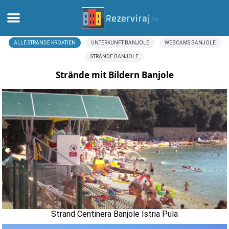
ALLE STRÄNDE KROATIEN
UNTERKUNFT BANJOLE
WEBCAMS BANJOLE
Zuhause
STRÄNDE BANJOLE
Apartments
Strände mit Bildern Banjole
Touristeninformation
Strände
webcams
Treffen Sie Kroatien
museen
Strand Centinera Banjole Istria Pula