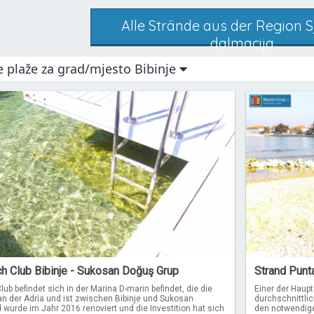
Alle Strände aus der Region 
dalmacija
e plaže za grad/mjesto Bibinje
h Club Bibinje - Sukosan Doğuş Grup
Strand Punta
ub befindet sich in der Marina D-marin befindet, die die
Einer der Haupt
an der Adria und ist zwischen Bibinje und Sukosan
durchschnittli
d wurde im Jahr 2016 renoviert und die Investition hat sich
den notwendige