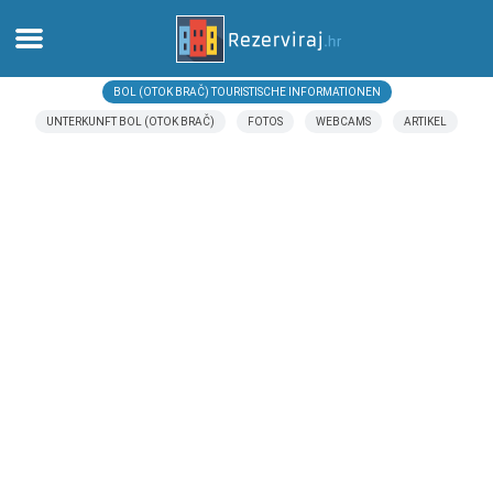
BOL (OTOK BRAČ) TOURISTISCHE INFORMATIONEN
Zuhause
UNTERKUNFT BOL (OTOK BRAČ)
FOTOS
WEBCAMS
ARTIKEL
Apartments
Touristeninformation
Strände
webcams
Treffen Sie Kroatien
museen