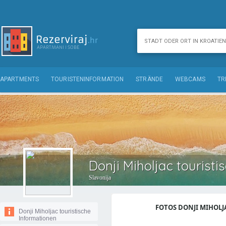
APARTMENTS
TOURISTENINFORMATION
STRÄNDE
WEBCAMS
TR
Donji Miholjac tourist
Slavonija
FOTOS DONJI MIHOLJA
Donji Miholjac touristische
Informationen