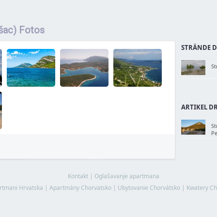
šac) Fotos
STRÄNDE DR
St
ARTIKEL DR
St
Pe
Kontakt
|
Oglašavanje apartmana
rtmani Hrvatska
|
Apartmány Chorvatsko
|
Ubytovanie Chorvátsko
|
Kwatery Ch