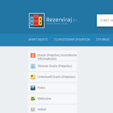
APARTMENTS
TOURISTENINFORMATION
STRÄNDE
Drače (Pelješac) touristische
Informationen
Strände Drače (Pelješac)
Unterkunft Drače (Pelješac)
Fotos
Webcams
Artikel