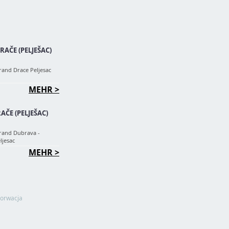
AČE (PELJEŠAC)
rand Drace Peljesac
MEHR >
AČE (PELJEŠAC)
rand Dubrava -
ljesac
MEHR >
orwacja