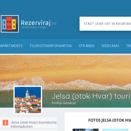
APARTMENTS
TOURISTENINFORMATION
STRÄNDE
WEBCAMS
TR
Jelsa (otok Hvar) tour
Srednja dalmacija
FOTOS JELSA (OTOK HVA
Jelsa (otok Hvar) touristische
Informationen