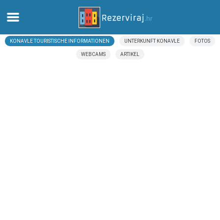
KONAVLE TOURISTISCHE INFORMATIONEN
UNTERKUNFT KONAVLE
FOTOS
Zuhause
WEBCAMS
ARTIKEL
Apartments
Touristeninformation
Strände
webcams
Treffen Sie Kroatien
museen