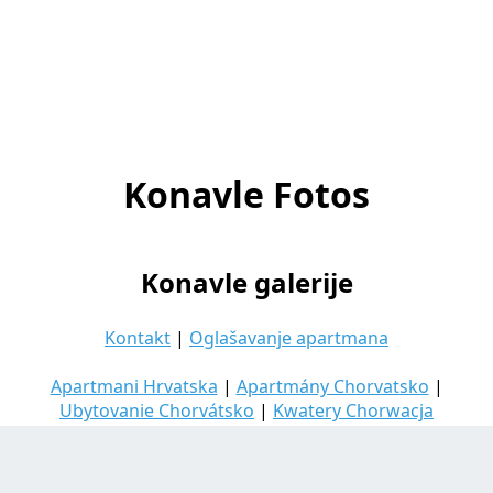
Konavle Fotos
Konavle galerije
Kontakt
|
Oglašavanje apartmana
Apartmani Hrvatska
|
Apartmány Chorvatsko
|
Ubytovanie Chorvátsko
|
Kwatery Chorwacja