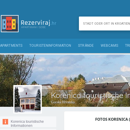
APARTMENTS
TOURISTENINFORMATION
STRÄNDE
WEBCAMS
TR
Korenica touristische 
Gorska Hrvatska
FOTOS KORENICA (
Korenica touristische
Informationen