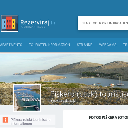
APARTMENTS
TOURISTENINFORMATION
STRÄNDE
WEBCAMS
TR
Piškera (otok) tourist
Sjeverna dalmacija
FOTOS PIŠKERA (OTOK
Piškera (otok) touristische
Informationen