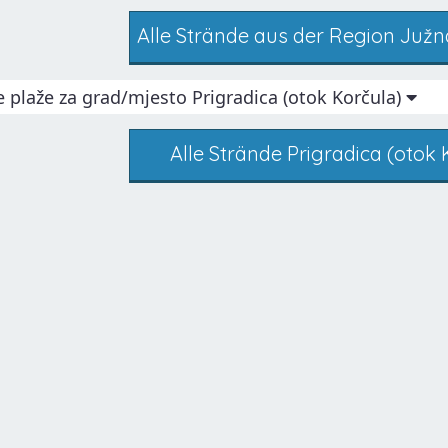
Alle Strände aus der Region Južn
e plaže za grad/mjesto Prigradica (otok Korčula)
Alle Strände Prigradica (otok 