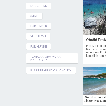
NUDIST FKK
SAND
FÜR KINDER
VERSTECKT
Otočić Proi
Protozoo ist ei
FÜR HUNDE
Nordwesten von 
es nur ein Res
kristallklarem M
TEMPERATURA MORA
PRIGRADICA
PLAŽE PRIGRADICA I OKOLICA
Strand in der Nä
Slađenovići Slano