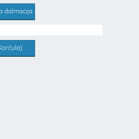
a dalmacija
Korčula)