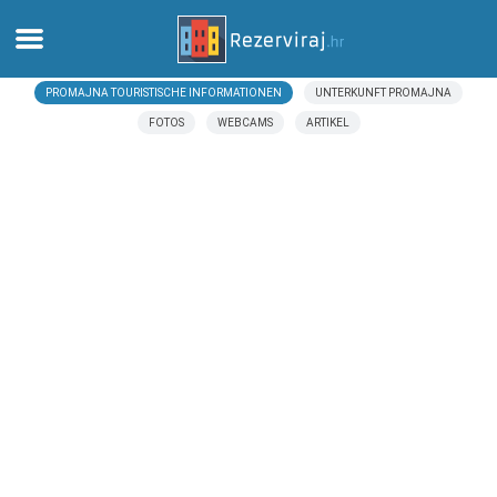
PROMAJNA TOURISTISCHE INFORMATIONEN
UNTERKUNFT PROMAJNA
Zuhause
FOTOS
WEBCAMS
ARTIKEL
Apartments
Touristeninformation
Strände
webcams
Treffen Sie Kroatien
museen