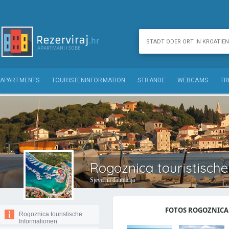
APARTMENTS
TOURISTENINFORMATION
STRÄNDE
WEBCAMS
TR
Rogoznica touristische
Sjeverna dalmacija
FOTOS ROGOZNICA 
Rogoznica touristische
Informationen