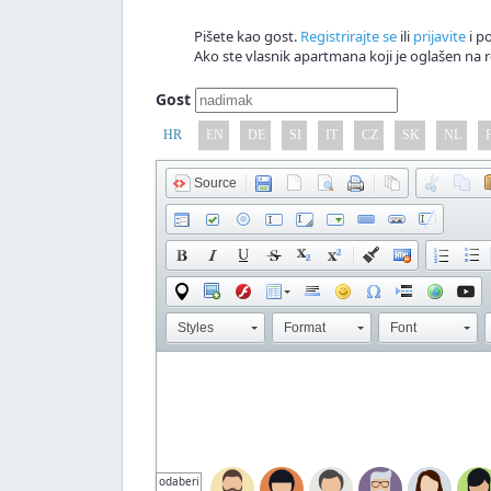
Pišete kao gost.
Registrirajte se
ili
prijavite
i po
Ako ste vlasnik apartmana koji je oglašen na r
Gost
HR
EN
DE
SI
IT
CZ
SK
NL
Source
Styles
Format
Font
odaberi