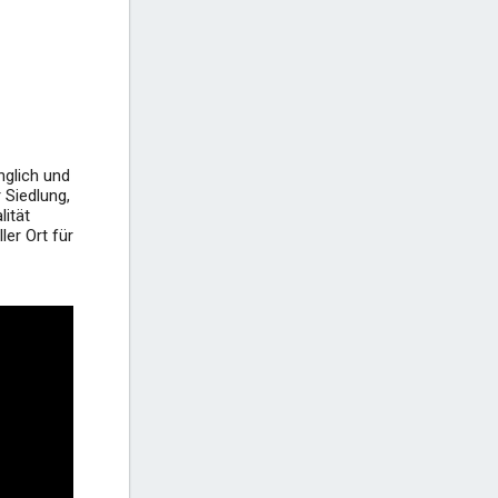
Gornja Vala Strand - Gradac
Strand in der Nähe von Gradac
+2
nglich und
 Siedlung,
lität
ler Ort für