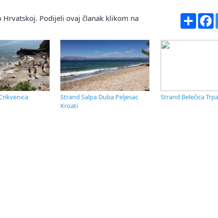
Share
F
 Hrvatskoj. Podijeli ovaj članak klikom na
Crikvenica
Strand Salpa Duba Peljesac
Strand Belečica Trpa
Kroati