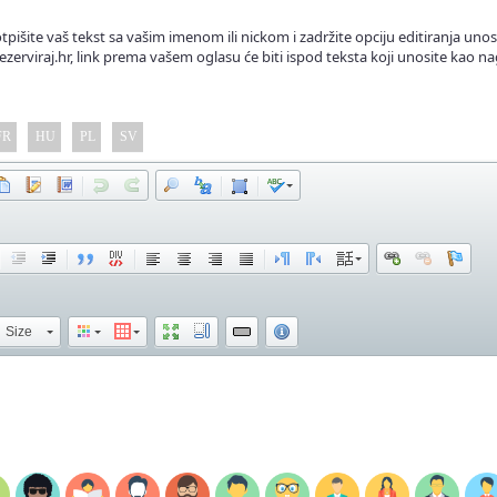
tpišite vaš tekst sa vašim imenom ili nickom i zadržite opciju editiranja unos
ezerviraj.hr, link prema vašem oglasu će biti ispod teksta koji unosite kao na
FR
HU
PL
SV
Size