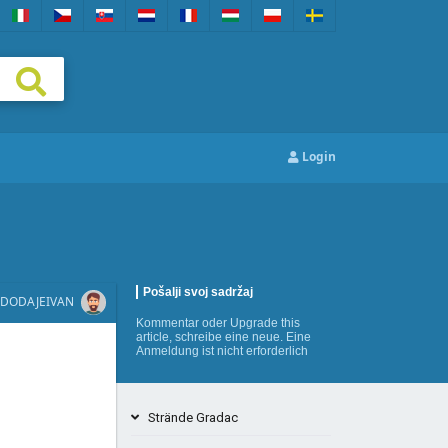
Login
Pošalji svoj sadržaj
DODAJE
IVAN
Kommentar
oder
Upgrade this
article
,
schreibe eine neue
. Eine
Anmeldung ist nicht erforderlich
Strände Gradac