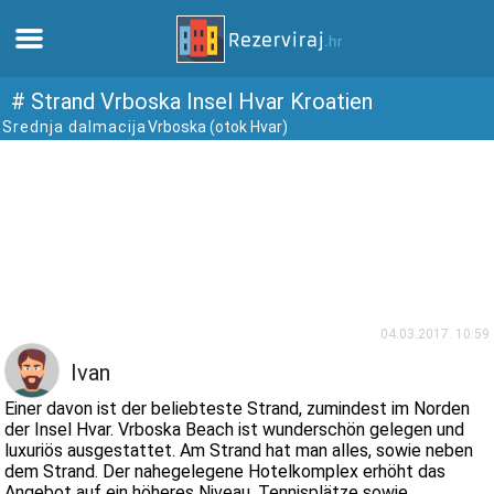
Zuhause
# Strand Vrboska Insel Hvar Kroatien
Srednja dalmacija
Vrboska (otok Hvar)
Apartments
Touristeninformation
Strände
webcams
04.03.2017. 10:59
Ivan
Treffen Sie Kroatien
Einer davon ist der beliebteste Strand, zumindest im Norden
der Insel Hvar. Vrboska Beach ist wunderschön gelegen und
luxuriös ausgestattet. Am Strand hat man alles, sowie neben
museen
dem Strand. Der nahegelegene Hotelkomplex erhöht das
Angebot auf ein höheres Niveau. Tennisplätze sowie