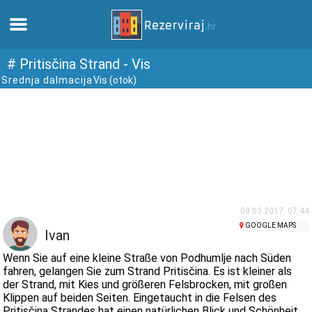
Zuhause
# Pritisčina Strand - Vis
Srednja dalmacija
Vis (otok)
Apartments
Touristeninformation
Strände
webcams
08.03.2017. 07:44
GOOGLE MAPS
Ivan
Treffen Sie Kroatien
Wenn Sie auf eine kleine Straße von Podhumlje nach Süden
fahren, gelangen Sie zum Strand Pritisčina. Es ist kleiner als
der Strand, mit Kies und größeren Felsbrocken, mit großen
museen
Klippen auf beiden Seiten. Eingetaucht in die Felsen des
Pritisčina Strandes hat einen natürlichen Blick und Schönheit.