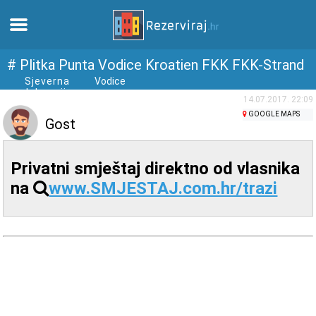
Zuhause
# Plitka Punta Vodice Kroatien FKK FKK-Strand
Sjeverna
Vodice
dalmacija
Apartments
14.07.2017. 22:09
GOOGLE MAPS
Gost
Touristeninformation
Privatni smještaj direktno od vlasnika
Strände
na
www.SMJESTAJ.com.hr/trazi
webcams
Treffen Sie Kroatien
museen