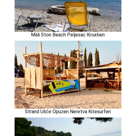
Mali Ston Beach Peljesac Kroatien
Strand Ušće Opuzen Neretva Kitesurfen