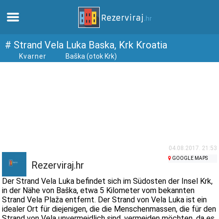
Zuhause
# Strand Vela Luka Baska, Krk Kroatia
Kvarner
Baška (otok Krk)
Apartments
Touristeninformation
Strände
webcams
04.08.2017. 21:53
GOOGLE MAPS
Rezerviraj.hr
Treffen Sie Kroatien
Der Strand Vela Luka befindet sich im Südosten der Insel Krk,
in der Nähe von Baška, etwa 5 Kilometer vom bekannten
Strand Vela Plaža entfernt. Der Strand von Vela Luka ist ein
museen
idealer Ort für diejenigen, die die Menschenmassen, die für den
Strand von Vela unvermeidlich sind, vermeiden möchten, da es